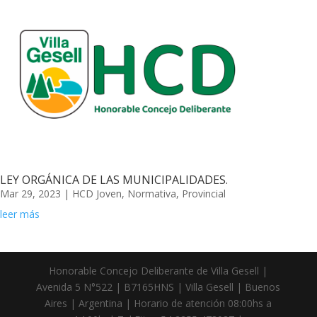
LEY ORGÁNICA DE LAS MUNICIPALIDADES.
Mar 29, 2023
|
HCD Joven
,
Normativa
,
Provincial
leer más
Honorable Concejo Deliberante de Villa Gesell |
Avenida 5 N°522 | B7165HNS | Villa Gesell | Buenos
Aires | Argentina | Horario de atención 08:00hs a