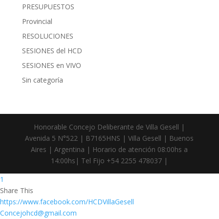
PRESUPUESTOS
Provincial
RESOLUCIONES
SESIONES del HCD
SESIONES en VIVO
Sin categoría
Honorable Concejo Deliberante de Villa Gesell |
Avenida 5 N°522 | B7165HNS | Villa Gesell | Buenos
Aires | Argentina | Horario de atención 08:00hs a
14:00hs| Tel Fijo +54 2255 478037 |
1
Share This
https://www.facebook.com/HCDVillaGesell
Concejohcd@gmail.com