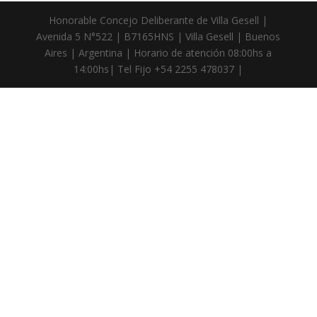
Honorable Concejo Deliberante de Villa Gesell |
Avenida 5 N°522 | B7165HNS | Villa Gesell | Buenos
Aires | Argentina | Horario de atención 08:00hs a
14:00hs| Tel Fijo +54 2255 478037 |