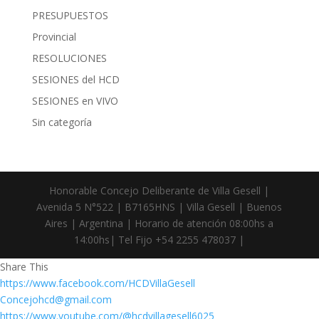
PRESUPUESTOS
Provincial
RESOLUCIONES
SESIONES del HCD
SESIONES en VIVO
Sin categoría
Honorable Concejo Deliberante de Villa Gesell |
Avenida 5 N°522 | B7165HNS | Villa Gesell | Buenos
Aires | Argentina | Horario de atención 08:00hs a
14:00hs| Tel Fijo +54 2255 478037 |
Share This
https://www.facebook.com/HCDVillaGesell
Concejohcd@gmail.com
https://www.youtube.com/@hcdvillagesell6025