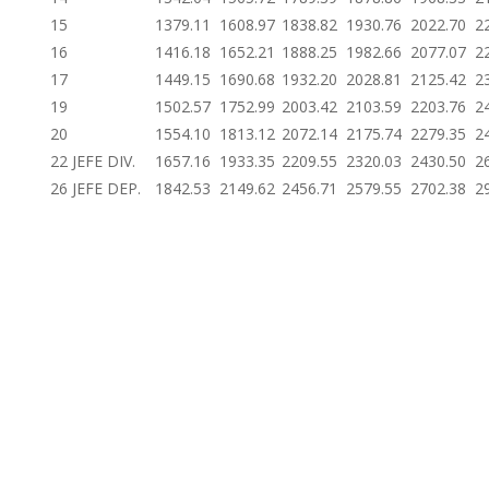
15
1379.11
1608.97
1838.82
1930.76
2022.70
2
16
1416.18
1652.21
1888.25
1982.66
2077.07
2
17
1449.15
1690.68
1932.20
2028.81
2125.42
2
19
1502.57
1752.99
2003.42
2103.59
2203.76
2
20
1554.10
1813.12
2072.14
2175.74
2279.35
2
22 JEFE DIV.
1657.16
1933.35
2209.55
2320.03
2430.50
2
26 JEFE DEP.
1842.53
2149.62
2456.71
2579.55
2702.38
2