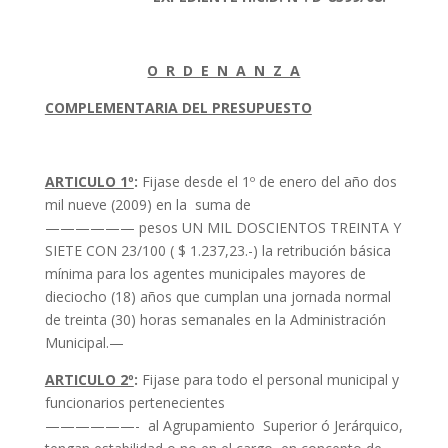
O R D E N A N Z A
COMPLEMENTARIA DEL PRESUPUESTO
ARTICULO 1º
:
Fijase desde el 1º de enero del año dos
mil nueve (2009) en la suma de
—————— pesos UN MIL DOSCIENTOS TREINTA Y
SIETE CON 23/100 ( $ 1.237,23.-) la retribución básica
mínima para los agentes municipales mayores de
dieciocho (18) años que cumplan una jornada normal
de treinta (30) horas semanales en la Administración
Municipal.—
ARTICULO 2º
:
Fijase para todo el personal municipal y
funcionarios pertenecientes
——————- al Agrupamiento Superior ó Jerárquico,