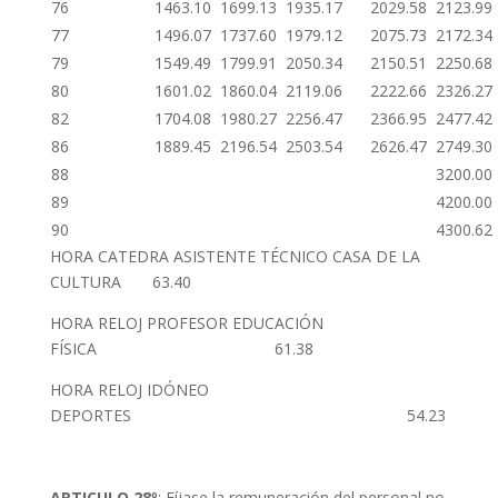
76
1463.10
1699.13
1935.17
2029.58
2123.99
77
1496.07
1737.60
1979.12
2075.73
2172.34
79
1549.49
1799.91
2050.34
2150.51
2250.68
80
1601.02
1860.04
2119.06
2222.66
2326.27
82
1704.08
1980.27
2256.47
2366.95
2477.42
86
1889.45
2196.54
2503.54
2626.47
2749.30
88
3200.00
89
4200.00
90
4300.62
HORA CATEDRA ASISTENTE TÉCNICO CASA DE LA
CULTURA 63.40
HORA RELOJ PROFESOR EDUCACIÓN
FÍSICA 61.38
HORA RELOJ IDÓNEO
DEPORTES 54.23
ARTICULO 28º
: Fíjase la remuneración del personal no