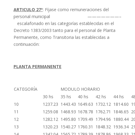
ARTICULO 27º
: Fíjase como remuneraciones del
personal municipal ———————–
escalafonado en las categorías establecidas en el
Decreto 1383/2003 tanto para el personal de Planta
Permanente, como Transitoria las establecidas a
continuación:
PLANTA PERMANENTE
CATEGORÍA
MODULO HORARIO
30 hs
35 hs
40 hs
42 hs
44 hs
4
10
1237.23
1443.43
1649.63
1732.12
1814.60
1
11
1259.08
1468.93
1678.78
1762.71
1846.65
2
12
1282.12
1495.80
1709.49
1794.96
1880.44
2
13
1320.23
1540.27
1760.31
1848.32
1936.34
2
14
1342.04
1565.72
1789.39
1878.86
1968.33
2