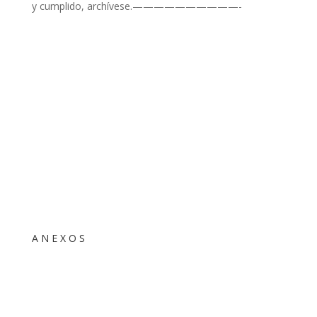
y cumplido, archívese.——————————-
A N E X O S