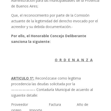
Administración para las municipalidades de la Provincia
de Buenos Aires;
Que, el reconocimiento por parte de la Comisión
actuante de la legitimidad del derecho invocado por el
acreedor y su debida documentación.-
Por ello, el Honorable Concejo Deliberante
sanciona la siguiente:
O R D E N A N Z A
ARTICULO 1º:
Reconózcase como legitima
procedencia las deudas solicitada por la
——————– Contaduría Municipal de acuerdo al
siguiente detalle:
Proveedor Factura Año de
origen Importe