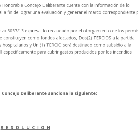
le Concejo Deliberante cuente con la información de lo
 a fin de lograr una evaluación y generar el marco correspondiente 
/13 expresa, lo recaudado por el otorgamiento de los permi
 se constituyen como fondos afectados, Dos(2) TERCIOS a la partida
hospitalarios y Un (1) TERCIO será destinado como subsidio a la
l específicamente para cubrir gastos producidos por los incendios
e Concejo Deliberante sanciona la siguiente:
R E S O L U C I O N