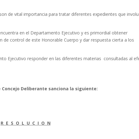
al importancia para tratar diferentes expedientes que involu
ra en el Departamento Ejecutivo y es primordial obtener
ón de control de este Honorable Cuerpo y dar respuesta cierta a los
tivo responder en las diferentes materias consultadas al ef
e Concejo Deliberante sanciona la siguiente:
R E S O L U C I O N