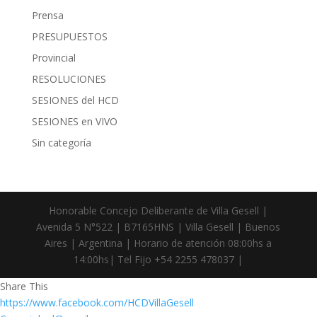
Prensa
PRESUPUESTOS
Provincial
RESOLUCIONES
SESIONES del HCD
SESIONES en VIVO
Sin categoría
Honorable Concejo Deliberante de Villa Gesell |
Avenida 5 N°522 | B7165HNS | Villa Gesell | Buenos
Aires | Argentina | Horario de atención 08:00hs a
14:00hs| Tel Fijo +54 2255 478037 |
Share This
https://www.facebook.com/HCDVillaGesell