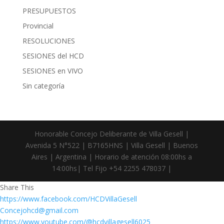
PRESUPUESTOS
Provincial
RESOLUCIONES
SESIONES del HCD
SESIONES en VIVO
Sin categoría
Honorable Concejo Deliberante de Villa Gesell |
Avenida 5 N°522 | B7165HNS | Villa Gesell | Buenos
Aires | Argentina | Horario de atención 08:00hs a
14:00hs| Tel Fijo +54 2255 478037 |
Share This
https://www.facebook.com/HCDVillaGesell
Concejohcd@gmail.com
https://www.youtube.com/@hcdvillagesell6025