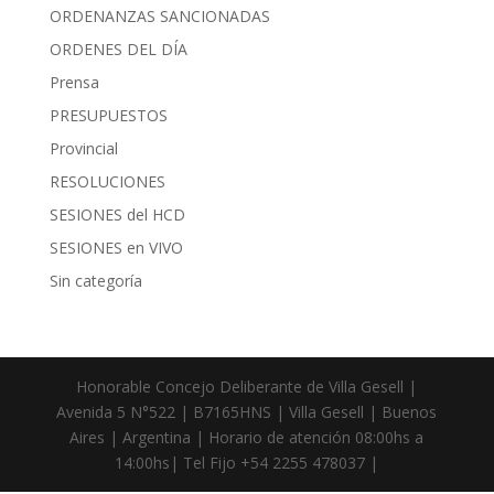
ORDENANZAS SANCIONADAS
ORDENES DEL DÍA
Prensa
PRESUPUESTOS
Provincial
RESOLUCIONES
SESIONES del HCD
SESIONES en VIVO
Sin categoría
Honorable Concejo Deliberante de Villa Gesell |
Avenida 5 N°522 | B7165HNS | Villa Gesell | Buenos
Aires | Argentina | Horario de atención 08:00hs a
14:00hs| Tel Fijo +54 2255 478037 |