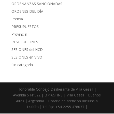
ORDENANZAS SANCIONADAS
ORDENES DEL DÍA
Prensa
PRESUPUESTOS
Provincial
RESOLUCIONES
SESIONES del HCD
SESIONES en VIVO
Sin categoría
Honorable Concejo Deliberante de Villa Gesell |
Avenida 5 N°522 | B7165HNS | Villa Gesell | Buenos
Aires | Argentina | Horario de atención 08:00hs a
14:00hs| Tel Fijo +54 2255 478037 |