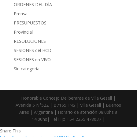
ORDENES DEL DÍA
Prensa
PRESUPUESTOS
Provincial
RESOLUCIONES
SESIONES del HCD
SESIONES en VIVO
Sin categoría
Honorable Concejo Deliberante de Villa Gesell |
Avenida 5 N°522 | B7165HNS | Villa Gesell | Buenos
Aires | Argentina | Horario de atención 08:00hs a
14:00hs| Tel Fijo +54 2255 478037 |
Share This