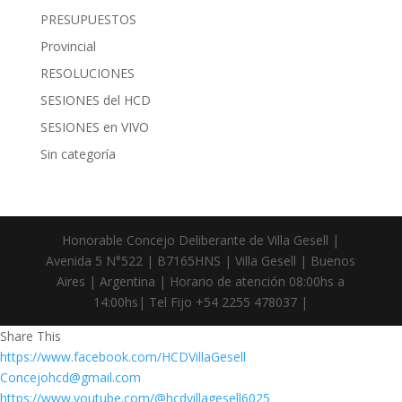
PRESUPUESTOS
Provincial
RESOLUCIONES
SESIONES del HCD
SESIONES en VIVO
Sin categoría
Honorable Concejo Deliberante de Villa Gesell |
Avenida 5 N°522 | B7165HNS | Villa Gesell | Buenos
Aires | Argentina | Horario de atención 08:00hs a
14:00hs| Tel Fijo +54 2255 478037 |
Share This
https://www.facebook.com/HCDVillaGesell
Concejohcd@gmail.com
https://www.youtube.com/@hcdvillagesell6025