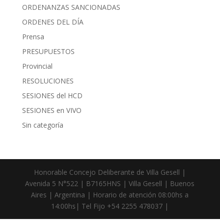
ORDENANZAS SANCIONADAS
ORDENES DEL DÍA
Prensa
PRESUPUESTOS
Provincial
RESOLUCIONES
SESIONES del HCD
SESIONES en VIVO
Sin categoría
Honorable Concejo Deliberante de Villa Gesell |
Avenida 5 N°522 | B7165HNS | Villa Gesell | Buenos
Aires | Argentina | Horario de atención 08:00hs a
14:00hs| Tel Fijo +54 2255 478037 |