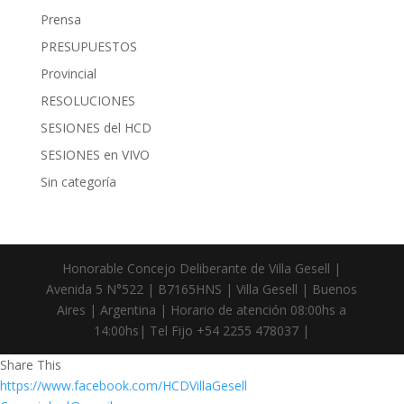
Prensa
PRESUPUESTOS
Provincial
RESOLUCIONES
SESIONES del HCD
SESIONES en VIVO
Sin categoría
Honorable Concejo Deliberante de Villa Gesell |
Avenida 5 N°522 | B7165HNS | Villa Gesell | Buenos
Aires | Argentina | Horario de atención 08:00hs a
14:00hs| Tel Fijo +54 2255 478037 |
Share This
https://www.facebook.com/HCDVillaGesell