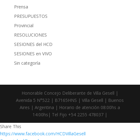
Prensa
PRESUPUESTOS
Provincial
RESOLUCIONES
SESIONES del HCD
SESIONES en VIVO
Sin categoría
Honorable Concejo Deliberante de Villa Gesell |
Avenida 5 N°522 | B7165HNS | Villa Gesell | Buenos
Aires | Argentina | Horario de atención 08:00hs a
14:00hs| Tel Fijo +54 2255 478037 |
Share This
https://www.facebook.com/HCDVillaGesell