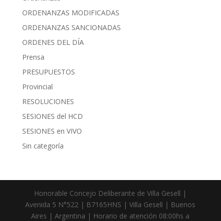
ORDENANZAS MODIFICADAS
ORDENANZAS SANCIONADAS
ORDENES DEL DÍA
Prensa
PRESUPUESTOS
Provincial
RESOLUCIONES
SESIONES del HCD
SESIONES en VIVO
Sin categoría
Honorable Concejo Deliberante de Villa Gesell |
Avenida 5 N°522 | B7165HNS | Villa Gesell | Buenos
Aires | Argentina | Horario de atención 08:00hs a