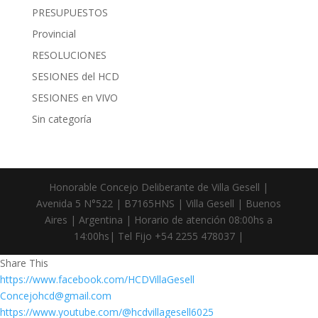
PRESUPUESTOS
Provincial
RESOLUCIONES
SESIONES del HCD
SESIONES en VIVO
Sin categoría
Honorable Concejo Deliberante de Villa Gesell |
Avenida 5 N°522 | B7165HNS | Villa Gesell | Buenos
Aires | Argentina | Horario de atención 08:00hs a
14:00hs| Tel Fijo +54 2255 478037 |
Share This
https://www.facebook.com/HCDVillaGesell
Concejohcd@gmail.com
https://www.youtube.com/@hcdvillagesell6025