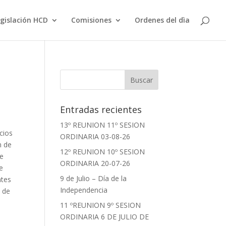
gislación HCD
Comisiones
Ordenes del dìa
Entradas recientes
13º REUNION 11º SESION
cios
ORDINARIA 03-08-26
n de
12º REUNION 10º SESION
ne
ORDINARIA 20-07-26
e
9 de Julio – Día de la
ntes
Independencia
 de
11 ºREUNION 9º SESION
ORDINARIA 6 DE JULIO DE