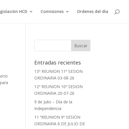
gislación HCD
Comisiones
Ordenes del dìa
Entradas recientes
13º REUNION 11º SESION
vicio
ORDINARIA 03-08-26
 para
12º REUNION 10º SESION
ORDINARIA 20-07-26
9 de Julio – Día de la
Independencia
11 ºREUNION 9º SESION
ORDINARIA 6 DE JULIO DE