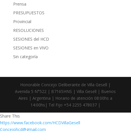
Prensa
PRESUPUESTOS
Provincial
RESOLUCIONES
SESIONES del HCD
SESIONES en VIVO
Sin categoría
Honorable Concejo Deliberante de Villa Gesell |
Avenida 5 N°522 | B7165HNS | Villa Gesell | Buenos
Aires | Argentina | Horario de atención 08:00hs a
14:00hs| Tel Fijo +54 2255 478037 |
Share This
https://www.facebook.com/HCDVillaGesell
Concejohcd@gmail.com