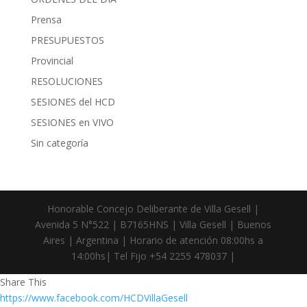
Prensa
PRESUPUESTOS
Provincial
RESOLUCIONES
SESIONES del HCD
SESIONES en VIVO
Sin categoría
Honorable Concejo Deliberante de Villa Gesell |
Avenida 5 N°522 | B7165HNS | Villa Gesell | Buenos
Aires | Argentina | Horario de atención 08:00hs a
14:00hs| Tel Fijo +54 2255 478037 |
Share This
https://www.facebook.com/HCDVillaGesell