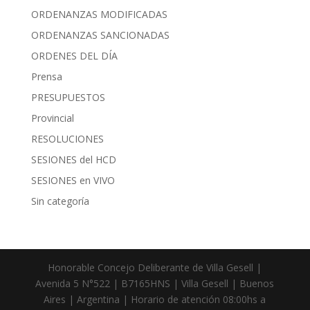
ORDENANZAS MODIFICADAS
ORDENANZAS SANCIONADAS
ORDENES DEL DÍA
Prensa
PRESUPUESTOS
Provincial
RESOLUCIONES
SESIONES del HCD
SESIONES en VIVO
Sin categoría
Honorable Concejo Deliberante de Villa Gesell |
Avenida 5 N°522 | B7165HNS | Villa Gesell | Buenos
Aires | Argentina | Horario de atención 08:00hs a