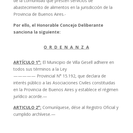
de la comunidad que presten servicios de
abastecimiento de alimentos en la jurisdicción de la
Provincia de Buenos Aires.-
Por ello, el Honorable Concejo Deliberante
sanciona la siguiente:
O R D E N A N Z A
ARTÍCULO 1°:
El Municipio de Villa Gesell adhiere en
todos sus términos a la Ley
————— Provincial N° 15.192, que declara de
interés público a las Asociaciones Civiles constituidas
en la Provincia de Buenos Aires y establece el régimen
jurídico acorde.—
ARTICULO 2°:
Comuníquese, dése al Registro Oficial y
cumplido archívese.—