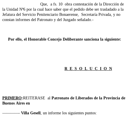
Que, a fs. 10 obra contestación de la Dirección de
la Unidad Nº6 por la cual hace saber que el pedido debe ser trasladado a la
Jefatura del Servicio Penitenciario Bonaerense, Secretaría Privada, y no
constan informes del Patronato y del Juzgado señalado.-
Por ello, el Honorable Concejo Deliberante sanciona la siguiente:
R E S O L U C I O N
PRIMERO
:
REITERASE al
Patronato de Liberados de la Provincia de
Buenos
Aires en
————-
Villa Gesell
, un informe los siguientes puntos: