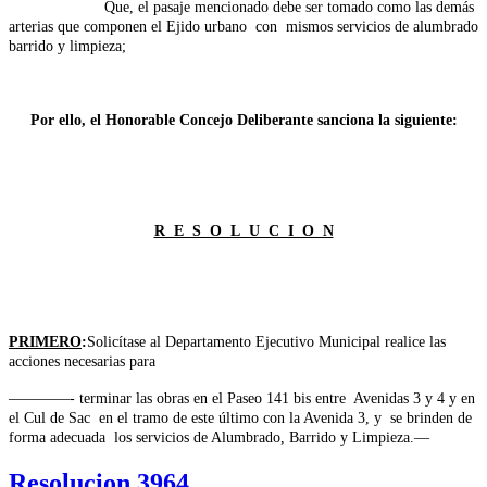
Que, el pasaje mencionado debe ser tomado como las demás
arterias que componen el Ejido urbano con mismos servicios de alumbrado
barrido y limpieza;
Por ello, el Honorable Concejo Deliberante sanciona la siguiente:
R E S O L U C I O N
PRIMERO
:
Solicítase al Departamento Ejecutivo Municipal realice las
acciones
necesarias para
————- terminar las obras en el Paseo 141 bis entre Avenidas 3 y 4 y en
el Cul de Sac en el tramo de este último con la Avenida 3, y se brinden de
forma adecuada los servicios de Alumbrado, Barrido y Limpieza.—
Resolucion 3964