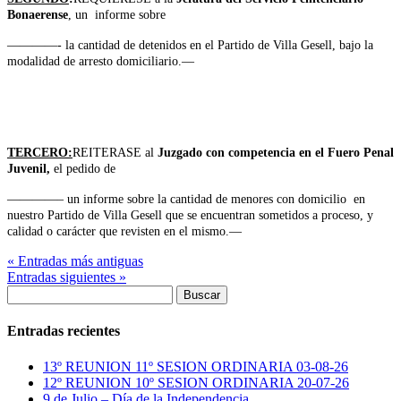
Bonaerense
, un
informe sobre
————- la cantidad de detenidos en el Partido de Villa Gesell, bajo la
modalidad de arresto domiciliario.—
TERCERO:
REITERASE al
Juzgado con competencia en el Fuero Penal
Juvenil,
el
pedido de
————– un informe sobre la cantidad de menores con domicilio en
nuestro Partido de Villa Gesell que se encuentran sometidos a proceso, y
calidad o carácter que revisten en el mismo.—
« Entradas más antiguas
Entradas siguientes »
Buscar:
Entradas recientes
13º REUNION 11º SESION ORDINARIA 03-08-26
12º REUNION 10º SESION ORDINARIA 20-07-26
9 de Julio – Día de la Independencia