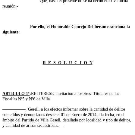
Que, hasta el presente no se ha hecho efectiva dicha
reunión.-
Por ello, el Honorable Concejo Deliberante sanciona la
siguiente:
R E S O L U C I O N
ARTICULO 1º
:
REITERESE invitación a los Sres. Titulares de las
Fiscalías Nº5 y Nº6
de Villa
—————– Gesell, a los efectos informar sobre la cantidad de delitos
cometidos y denunciados desde el 01 de Enero de 2014 a la fecha, en el
ámbito del Partido de Villa Gesell, detallado por localidad y tipo de delitos,
y cantidad de armas secuestradas.—